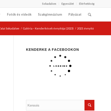
Sokadalom
Egyesület
Elérhetőség
r
Fotók és videók
Szakgimnázium
Pályázat
 Tatai Sokadalom
/
Galéria – Kenderkések évnyitója (2023)
/
2023. évnyitó
KENDERKE A FACEBOOKON