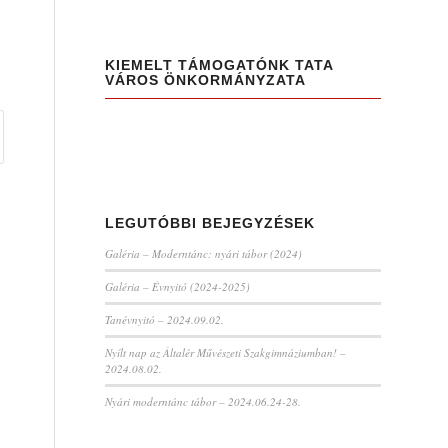
KIEMELT TÁMOGATÓNK TATA
VÁROS ÖNKORMÁNYZATA
LEGUTÓBBI BEJEGYZÉSEK
Galéria – Moderntánc: nyári tábor (2024)
Galéria – Évnyitó (2024-2025)
Tanévnyitó – 2024.09.02.
Nyílt nap az Általér Művészeti Szakgimnáziumban! –
2024.08.02.
Nyári moderntánc tábor – 2024.06.24-28.