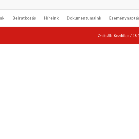
nk
Beiratkozás
Híreink
Dokumentumaink
Eseménynaptá
Ön itt áll:
Kezdőlap
/
18.