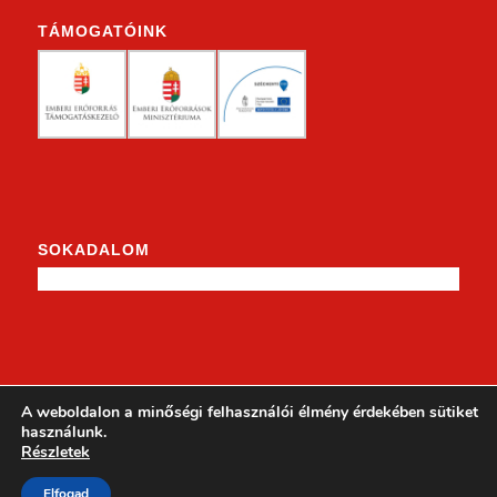
TÁMOGATÓINK
SOKADALOM
KENDERKE A FACEBOOKON
A weboldalon a minőségi felhasználói élmény érdekében sütiket
használunk.
Részletek
Elfogad