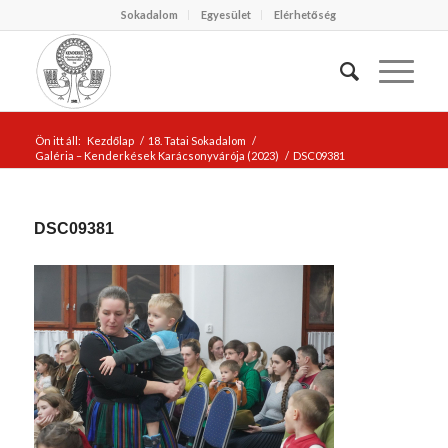
Sokadalom
Egyesület
Elérhetőség
Ön itt áll:
Kezdőlap
/
18. Tatai Sokadalom
/
Galéria – Kenderkések Karácsonyvárója (2023)
/
DSC09381
DSC09381