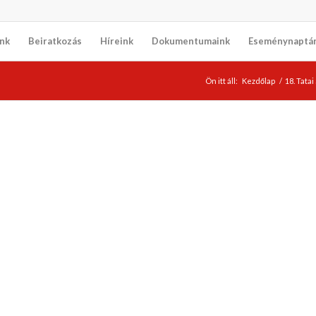
nk
Beiratkozás
Híreink
Dokumentumaink
Eseménynaptá
Ön itt áll:
Kezdőlap
/
18. Tata