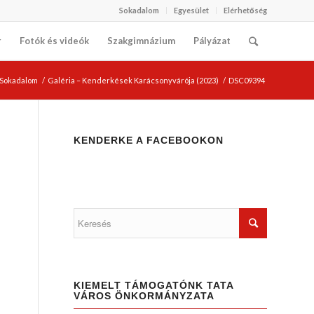
Sokadalom
Egyesület
Elérhetőség
r
Fotók és videók
Szakgimnázium
Pályázat
i Sokadalom
/
Galéria – Kenderkések Karácsonyvárója (2023)
/
DSC09394
KENDERKE A FACEBOOKON
KIEMELT TÁMOGATÓNK TATA
VÁROS ÖNKORMÁNYZATA