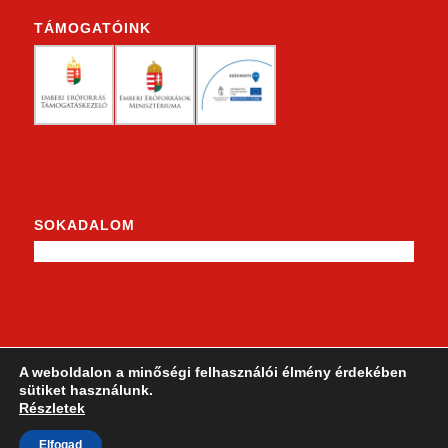
TÁMOGATÓINK
SOKADALOM
KENDERKE A FACEBOOKON
A weboldalon a minőségi felhasználói élmény érdekében
sütiket használunk.
Részletek
Elfogad