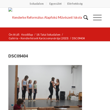
Sokadalom
Egyesület
Elérhetőség
Ön itt áll:
Kezdőlap
/
18. Tatai Sokadalom
/
Galéria – Kenderkések Karácsonyvárója (2023)
/
DSC09404
DSC09404