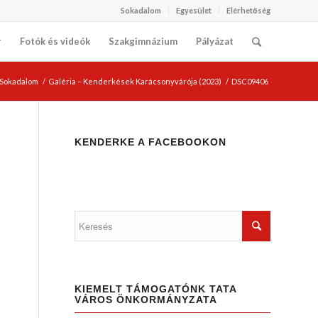
Sokadalom
Egyesület
Elérhetőség
r
Fotók és videók
Szakgimnázium
Pályázat
i Sokadalom
/
Galéria – Kenderkések Karácsonyvárója (2023)
/
DSC09406
KENDERKE A FACEBOOKON
KIEMELT TÁMOGATÓNK TATA
VÁROS ÖNKORMÁNYZATA