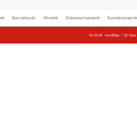
nk
Beiratkozás
Híreink
Dokumentumaink
Eseménynaptá
Ön itt áll:
Kezdőlap
/
18. Tata