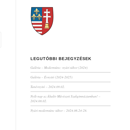
LEGUTÓBBI BEJEGYZÉSEK
Galéria – Moderntánc: nyári tábor (2024)
Galéria – Évnyitó (2024-2025)
Tanévnyitó – 2024.09.02.
Nyílt nap az Általér Művészeti Szakgimnáziumban! –
2024.08.02.
Nyári moderntánc tábor – 2024.06.24-28.