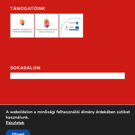
TÁMOGATÓINK
SOKADALOM
KENDERKE A FACEBOOKON
A weboldalon a minőségi felhasználói élmény érdekében sütiket
használunk.
Részletek
Elfogad