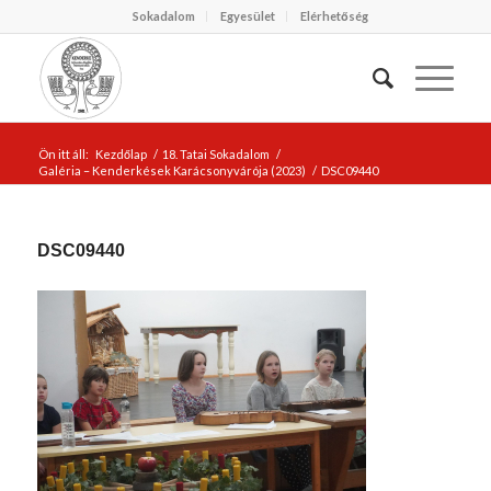
Sokadalom
Egyesület
Elérhetőség
Ön itt áll:
Kezdőlap
/
18. Tatai Sokadalom
/
Galéria – Kenderkések Karácsonyvárója (2023)
/
DSC09440
DSC09440