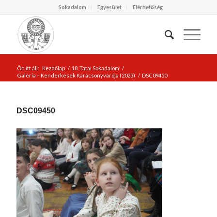
Sokadalom
Egyesület
Elérhetőség
Ön itt áll:
Kezdőlap
/
18. Tatai Sokadalom
/
Galéria – Kenderkések Karácsonyvárója (2023)
/
DSC09450
DSC09450