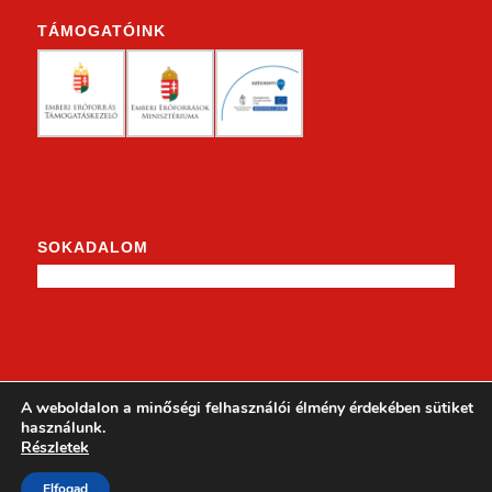
TÁMOGATÓINK
SOKADALOM
KENDERKE A FACEBOOKON
A weboldalon a minőségi felhasználói élmény érdekében sütiket
használunk.
Részletek
Elfogad