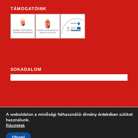
TÁMOGATÓINK
SOKADALOM
KENDERKE A FACEBOOKON
A weboldalon a minőségi felhasználói élmény érdekében sütiket
használunk.
Részletek
Elfogad