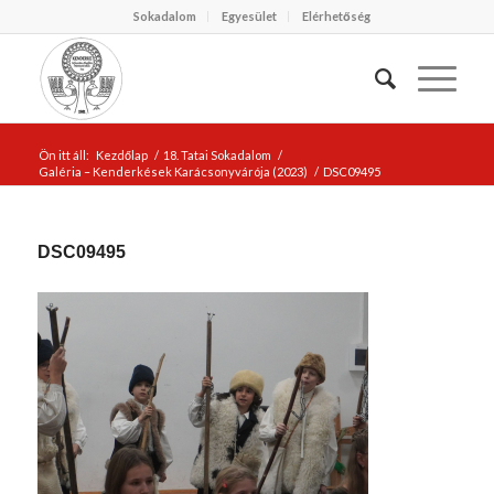
Sokadalom
Egyesület
Elérhetőség
Ön itt áll:
Kezdőlap
/
18. Tatai Sokadalom
/
Galéria – Kenderkések Karácsonyvárója (2023)
/
DSC09495
DSC09495