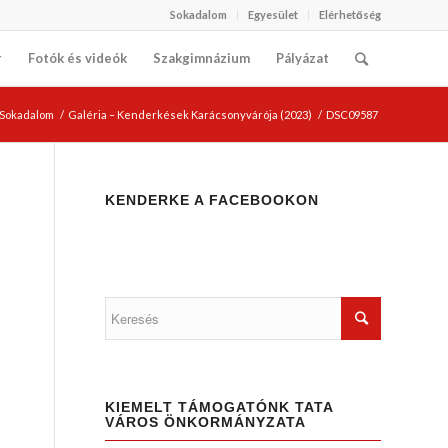
Sokadalom
Egyesület
Elérhetőség
r
Fotók és videók
Szakgimnázium
Pályázat
i Sokadalom
/
Galéria – Kenderkések Karácsonyvárója (2023)
/
DSC09587
KENDERKE A FACEBOOKON
KIEMELT TÁMOGATÓNK TATA
VÁROS ÖNKORMÁNYZATA