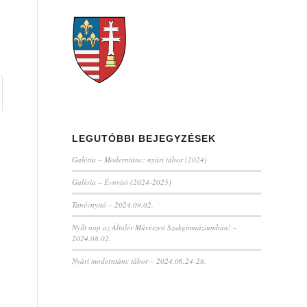
LEGUTÓBBI BEJEGYZÉSEK
Galéria – Moderntánc: nyári tábor (2024)
Galéria – Évnyitó (2024-2025)
Tanévnyitó – 2024.09.02.
Nyílt nap az Általér Művészeti Szakgimnáziumban! –
2024.08.02.
Nyári moderntánc tábor – 2024.06.24-28.