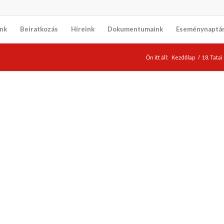
nk
Beiratkozás
Híreink
Dokumentumaink
Eseménynaptá
Ön itt áll:
Kezdőlap
/
18. Tata