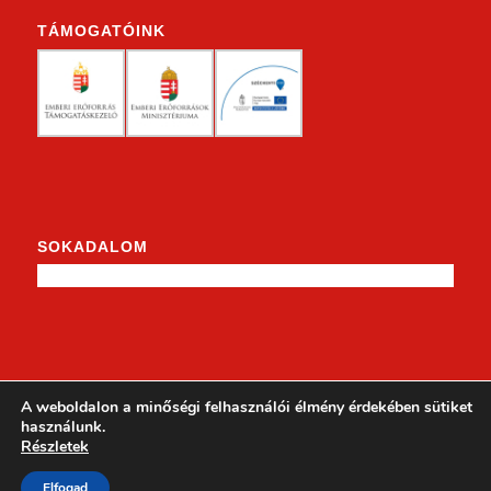
TÁMOGATÓINK
SOKADALOM
KENDERKE A FACEBOOKON
A weboldalon a minőségi felhasználói élmény érdekében sütiket
használunk.
Részletek
Elfogad