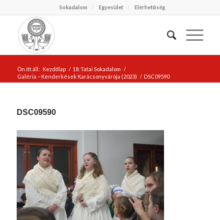
Sokadalom
Egyesület
Elérhetőség
Ön itt áll:
Kezdőlap
/
18. Tatai Sokadalom
/
Galéria – Kenderkések Karácsonyvárója (2023)
/
DSC09590
DSC09590