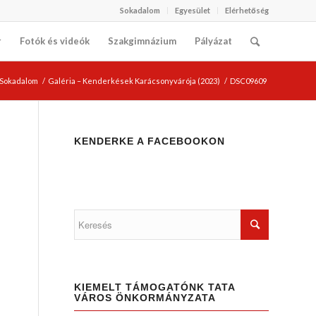
Sokadalom
Egyesület
Elérhetőség
r
Fotók és videók
Szakgimnázium
Pályázat
i Sokadalom
/
Galéria – Kenderkések Karácsonyvárója (2023)
/
DSC09609
KENDERKE A FACEBOOKON
KIEMELT TÁMOGATÓNK TATA
VÁROS ÖNKORMÁNYZATA