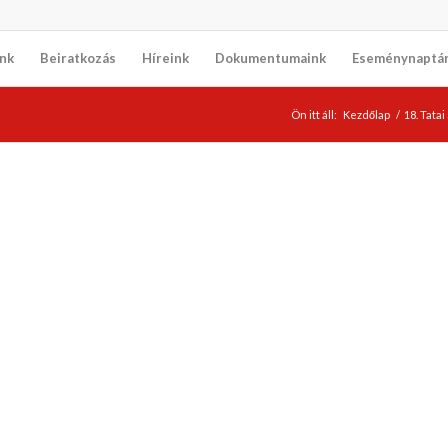
nk
Beiratkozás
Híreink
Dokumentumaink
Eseménynaptá
Ön itt áll:
Kezdőlap
/
18. Tata