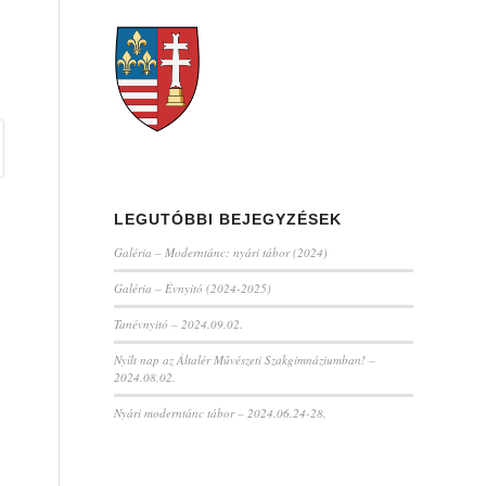
LEGUTÓBBI BEJEGYZÉSEK
Galéria – Moderntánc: nyári tábor (2024)
Galéria – Évnyitó (2024-2025)
Tanévnyitó – 2024.09.02.
Nyílt nap az Általér Művészeti Szakgimnáziumban! –
2024.08.02.
Nyári moderntánc tábor – 2024.06.24-28.