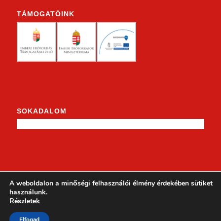
TÁMOGATÓINK
SOKADALOM
KENDERKE A FACEBOOKON
A weboldalon a minőségi felhasználói élmény érdekében sütiket
használunk.
Részletek
Elfogad