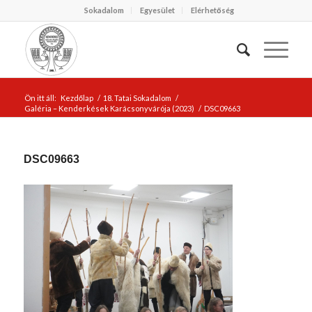
Sokadalom
Egyesület
Elérhetőség
Ön itt áll:
Kezdőlap
/
18. Tatai Sokadalom
/
Galéria – Kenderkések Karácsonyvárója (2023)
/
DSC09663
DSC09663