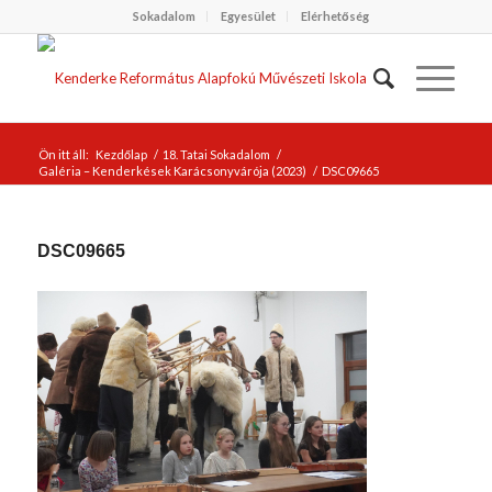
Sokadalom
Egyesület
Elérhetőség
Ön itt áll:
Kezdőlap
/
18. Tatai Sokadalom
/
Galéria – Kenderkések Karácsonyvárója (2023)
/
DSC09665
DSC09665