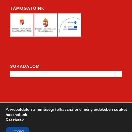
TÁMOGATÓINK
SOKADALOM
KENDERKE A FACEBOOKON
A weboldalon a minőségi felhasználói élmény érdekében sütiket
használunk.
Részletek
Elfogad