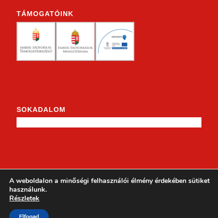
TÁMOGATÓINK
SOKADALOM
KENDERKE A FACEBOOKON
A weboldalon a minőségi felhasználói élmény érdekében sütiket
használunk.
Részletek
Elfogad