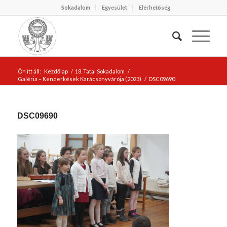
Sokadalom
Egyesület
Elérhetőség
Ön itt áll:
Kezdőlap
/
18. Tatai Sokadalom
/
Galéria – Kenderkések Karácsonyvárója (2023)
/
DSC09690
DSC09690