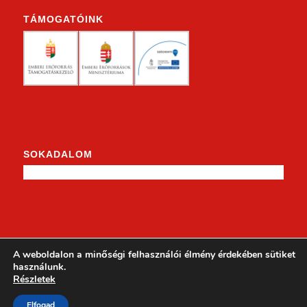
TÁMOGATÓINK
SOKADALOM
KENDERKE A FACEBOOKON
A weboldalon a minőségi felhasználói élmény érdekében sütiket
használunk.
Részletek
Elfogad