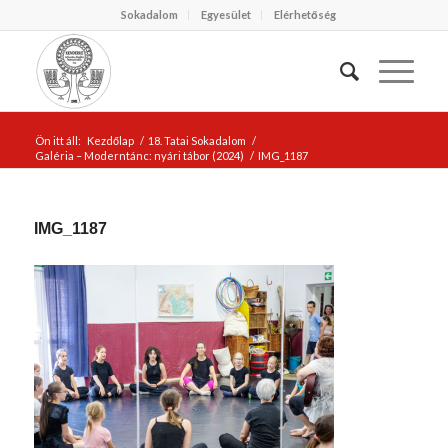
Sokadalom
Egyesület
Elérhetőség
Ön itt áll:
Kezdőlap
/
18. Tatai Sokadalom
/
Galéria – Moderntánc: nyári tábor (2024)
/
IMG_1187
IMG_1187