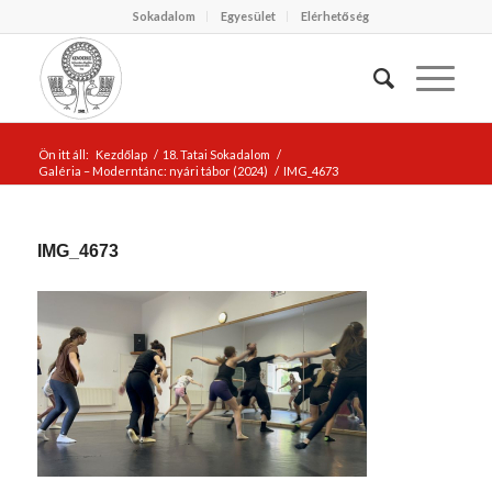
Sokadalom
Egyesület
Elérhetőség
Ön itt áll:
Kezdőlap
/
18. Tatai Sokadalom
/
Galéria – Moderntánc: nyári tábor (2024)
/
IMG_4673
IMG_4673