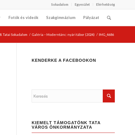
Sokadalom
Egyesület
Elérhetőség
r
Fotók és videók
Szakgimnázium
Pályázat
8. Tatai Sokadalom
/
Galéria – Moderntánc: nyári tábor (2024)
/
IMG_4686
KENDERKE A FACEBOOKON
KIEMELT TÁMOGATÓNK TATA
VÁROS ÖNKORMÁNYZATA