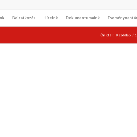
nk
Beiratkozás
Híreink
Dokumentumaink
Eseménynaptá
Ön itt áll:
Kezdőlap
/
1