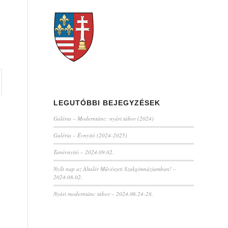
LEGUTÓBBI BEJEGYZÉSEK
Galéria – Moderntánc: nyári tábor (2024)
Galéria – Évnyitó (2024-2025)
Tanévnyitó – 2024.09.02.
Nyílt nap az Általér Művészeti Szakgimnáziumban! –
2024.08.02.
Nyári moderntánc tábor – 2024.06.24-28.