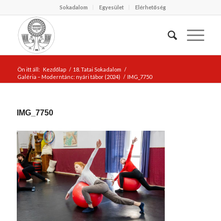
Sokadalom
Egyesület
Elérhetőség
Ön itt áll:
Kezdőlap
/
18. Tatai Sokadalom
/
Galéria – Moderntánc: nyári tábor (2024)
/
IMG_7750
IMG_7750