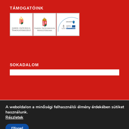
TÁMOGATÓINK
SOKADALOM
KENDERKE A FACEBOOKON
A weboldalon a minőségi felhasználói élmény érdekében sütiket
használunk.
Részletek
Elfogad