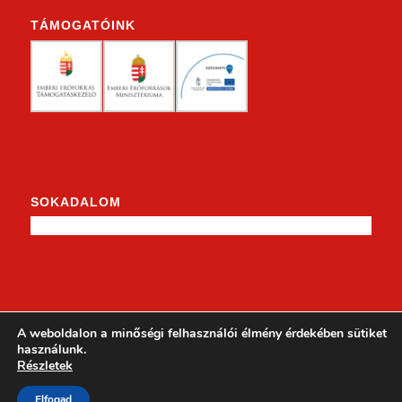
TÁMOGATÓINK
SOKADALOM
KENDERKE A FACEBOOKON
A weboldalon a minőségi felhasználói élmény érdekében sütiket
használunk.
Részletek
Elfogad