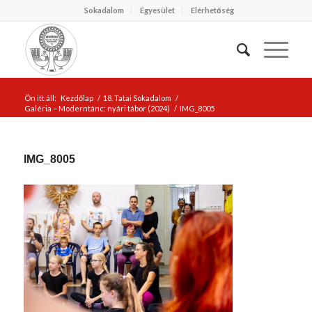
Sokadalom
Egyesület
Elérhetőség
Ön itt áll:
Kezdőlap
/
18. Tatai Sokadalom
/
Galéria – Moderntánc: nyári tábor (2024)
/
IMG_8005
IMG_8005