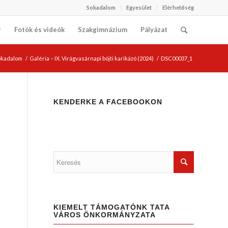
Sokadalom
Egyesület
Elérhetőség
r
Fotók és videók
Szakgimnázium
Pályázat
Sokadalom
/
Galéria – IX. Virágvasárnapi böjti karikázó (2024)
/
DSC00037_1
KENDERKE A FACEBOOKON
KIEMELT TÁMOGATÓNK TATA
VÁROS ÖNKORMÁNYZATA