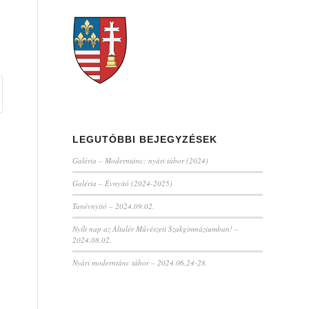
LEGUTÓBBI BEJEGYZÉSEK
Galéria – Moderntánc: nyári tábor (2024)
Galéria – Évnyitó (2024-2025)
Tanévnyitó – 2024.09.02.
Nyílt nap az Általér Művészeti Szakgimnáziumban! –
2024.08.02.
Nyári moderntánc tábor – 2024.06.24-28.