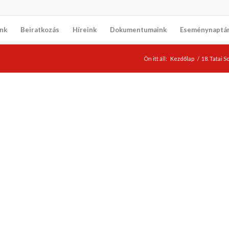
nk
Beiratkozás
Híreink
Dokumentumaink
Eseménynaptá
Ön itt áll:
Kezdőlap
/
18. Tatai 