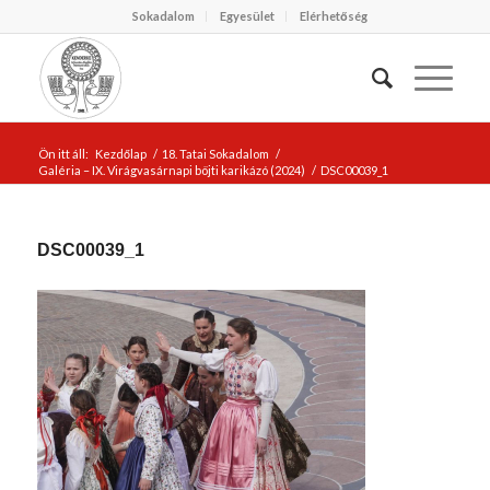
Sokadalom
Egyesület
Elérhetőség
Ön itt áll:
Kezdőlap
/
18. Tatai Sokadalom
/
Galéria – IX. Virágvasárnapi böjti karikázó (2024)
/
DSC00039_1
DSC00039_1