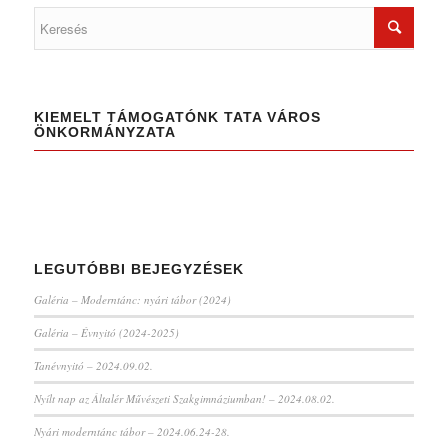
KIEMELT TÁMOGATÓNK TATA VÁROS
ÖNKORMÁNYZATA
LEGUTÓBBI BEJEGYZÉSEK
Galéria – Moderntánc: nyári tábor (2024)
Galéria – Évnyitó (2024-2025)
Tanévnyitó – 2024.09.02.
Nyílt nap az Általér Művészeti Szakgimnáziumban! – 2024.08.02.
Nyári moderntánc tábor – 2024.06.24-28.