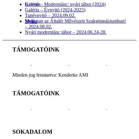
Galéria – Moderntánc: nyári tábor (2024)
Keresés
Galéria – Évnyitó (2024-2025)
Tanévnyitó – 2024.09.02.
Nyílt nap az Általér Művészeti Szakgimnáziumban!
Menu
– 2024.08.02.
Nyári moderntánc tábor – 2024.06.24-28.
TÁMOGATÓINK
Minden jog fenntartva: Kenderke AMI
TÁMOGATÓINK
SOKADALOM