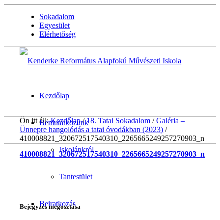
Sokadalom
Egyesület
Elérhetőség
Kezdőlap
Ön itt áll:
Kezdőlap
/
18. Tatai Sokadalom
/
Galéria –
Bemutatkozunk
Ünnepre hangolódás a tatai óvodákban (2023)
/
410008821_320672517540310_2265665249257270903_n
Iskolánkról
410008821_320672517540310_2265665249257270903_n
Tantestület
2023-12-21
/
by
Karsai Krisztina
Beiratkozás
Bejegyzés megosztása