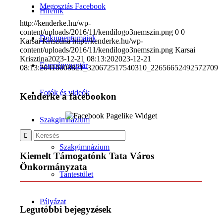
Megosztás Facebook
Híreink
http://kenderke.hu/wp-
content/uploads/2016/11/kendilogo3nemszin.png
0
0
Dokumentumaink
Karsai Krisztina
http://kenderke.hu/wp-
content/uploads/2016/11/kendilogo3nemszin.png
Karsai
Krisztina
2023-12-21 08:13:20
2023-12-21
Eseménynaptár
08:13:20
410008821_320672517540310_22656652492572709
Fotók és videók
Kenderke a facebookon
Szakgimnázium
Szakgimnázium
Kiemelt Támogatónk Tata Város
Önkormányzata
Tantestület
Pályázat
Legutóbbi bejegyzések