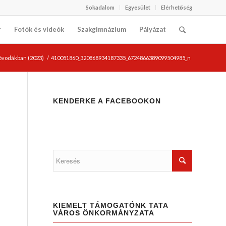
Sokadalom
Egyesület
Elérhetőség
r
Fotók és videók
Szakgimnázium
Pályázat
 óvodákban (2023)
/
410051860_320868934187335_6724866389099504985_n
KENDERKE A FACEBOOKON
KIEMELT TÁMOGATÓNK TATA
VÁROS ÖNKORMÁNYZATA