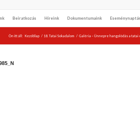
nk
Beiratkozás
Híreink
Dokumentumaink
Eseménynaptá
Ön itt áll:
Kezdőlap
/
18. Tatai Sokadalom
/
Galéria – Ünnepre hangolódás a tatai
985_N