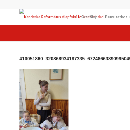
Kezdőlap
Bemutatkozu
410051860_320868934187335_6724866389099504