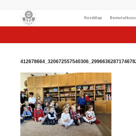
Kezdőlap
Bemutatkozu
412678664_320672557540306_2996636287174678