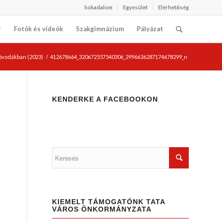
Sokadalom
Egyesület
Elérhetőség
r
Fotók és videók
Szakgimnázium
Pályázat
 óvodákban (2023)
/
412678664_320672557540306_2996636287174678299_n
KENDERKE A FACEBOOKON
KIEMELT TÁMOGATÓNK TATA
VÁROS ÖNKORMÁNYZATA