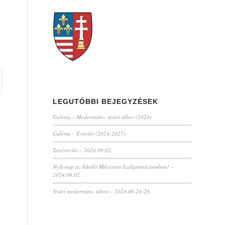
LEGUTÓBBI BEJEGYZÉSEK
Galéria – Moderntánc: nyári tábor (2024)
Galéria – Évnyitó (2024-2025)
Tanévnyitó – 2024.09.02.
Nyílt nap az Általér Művészeti Szakgimnáziumban! –
2024.08.02.
Nyári moderntánc tábor – 2024.06.24-28.