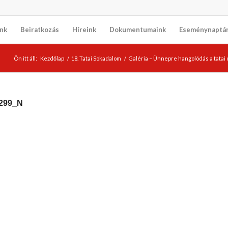
nk
Beiratkozás
Híreink
Dokumentumaink
Eseménynaptá
Ön itt áll:
Kezdőlap
/
18. Tatai Sokadalom
/
Galéria – Ünnepre hangolódás a tatai
299_N