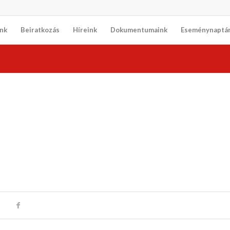
nk
Beiratkozás
Híreink
Dokumentumaink
Eseménynaptá