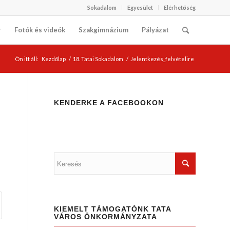
Sokadalom
Egyesület
Elérhetőség
r
Fotók és videók
Szakgimnázium
Pályázat
Ön itt áll:
Kezdőlap
/
18. Tatai Sokadalom
/
Jelentkezés_felvételire
KENDERKE A FACEBOOKON
KIEMELT TÁMOGATÓNK TATA
VÁROS ÖNKORMÁNYZATA