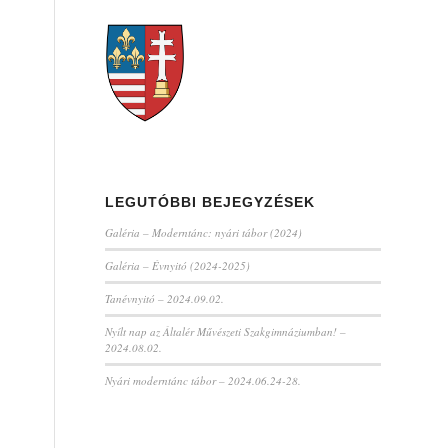
LEGUTÓBBI BEJEGYZÉSEK
Galéria – Moderntánc: nyári tábor (2024)
Galéria – Évnyitó (2024-2025)
Tanévnyitó – 2024.09.02.
Nyílt nap az Általér Művészeti Szakgimnáziumban! –
2024.08.02.
Nyári moderntánc tábor – 2024.06.24-28.