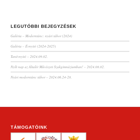
LEGUTÓBBI BEJEGYZÉSEK
Galéria – Moderntánc: nyári tábor (2024)
Galéria – Évnyitó (2024-2025)
Tanévnyitó – 2024.09.02.
Nyílt nap az Általér Művészeti Szakgimnáziumban! – 2024.08.02.
Nyári moderntánc tábor – 2024.06.24-28.
TÁMOGATÓINK