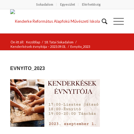
Sokadalom
Egyesület
Elérhetőség
Ön itt áll:
Kezdőlap
/
18. Tatai Sokadalom
/
Kenderkések évnyitója – 2023.09.01.
/
Evnyito_2023
EVNYITO_2023