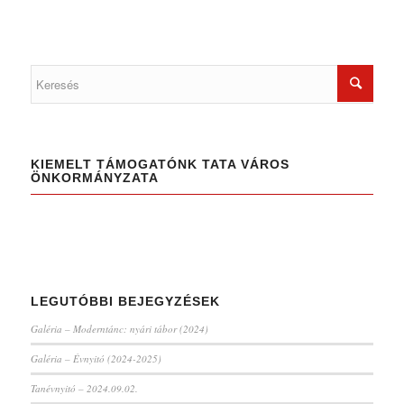
KIEMELT TÁMOGATÓNK TATA VÁROS
ÖNKORMÁNYZATA
LEGUTÓBBI BEJEGYZÉSEK
Galéria – Moderntánc: nyári tábor (2024)
Galéria – Évnyitó (2024-2025)
Tanévnyitó – 2024.09.02.