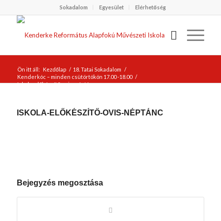
Sokadalom
Egyesület
Elérhetőség
Ön itt áll:
Kezdőlap
/
18. Tatai Sokadalom
/
Kenderkóc – minden csütörtökön 17.00 -18.00
/
Iskola-előkészítő-ovis-néptánc
ISKOLA-ELŐKÉSZÍTŐ-OVIS-NÉPTÁNC
Bejegyzés megosztása