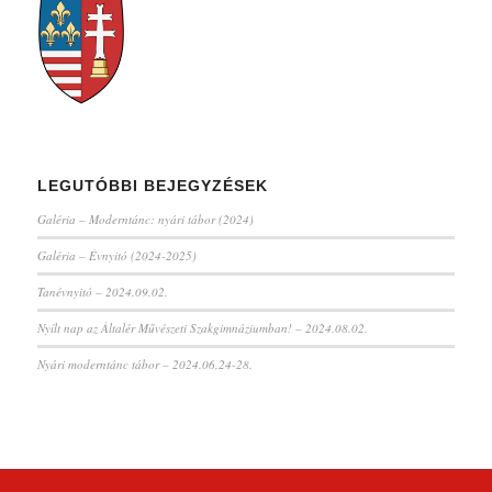
LEGUTÓBBI BEJEGYZÉSEK
Galéria – Moderntánc: nyári tábor (2024)
Galéria – Évnyitó (2024-2025)
Tanévnyitó – 2024.09.02.
Nyílt nap az Általér Művészeti Szakgimnáziumban! – 2024.08.02.
Nyári moderntánc tábor – 2024.06.24-28.