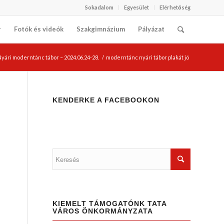
Sokadalom
Egyesület
Elérhetőség
r
Fotók és videók
Szakgimnázium
Pályázat
Nyári moderntánc tábor – 2024.06.24-28.
/
moderntánc nyári tábor plakát jó
KENDERKE A FACEBOOKON
KIEMELT TÁMOGATÓNK TATA
VÁROS ÖNKORMÁNYZATA