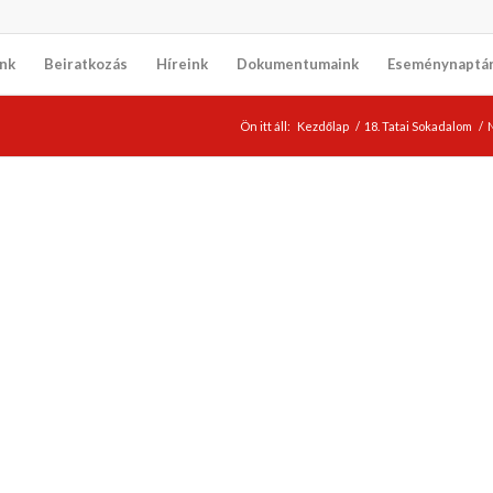
nk
Beiratkozás
Híreink
Dokumentumaink
Eseménynaptá
Ön itt áll:
Kezdőlap
/
18. Tatai Sokadalom
/