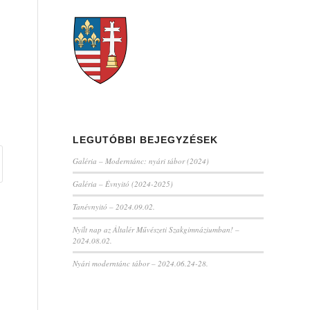
LEGUTÓBBI BEJEGYZÉSEK
Galéria – Moderntánc: nyári tábor (2024)
Galéria – Évnyitó (2024-2025)
Tanévnyitó – 2024.09.02.
Nyílt nap az Általér Művészeti Szakgimnáziumban! –
2024.08.02.
Nyári moderntánc tábor – 2024.06.24-28.