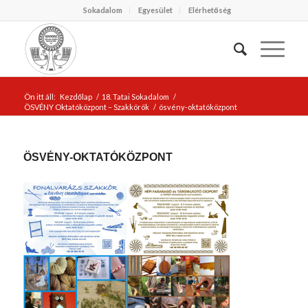
Sokadalom
Egyesület
Elérhetőség
Ön itt áll:
Kezdőlap
/
18. Tatai Sokadalom
/
ÖSVÉNY Oktatóközpont – Szakkörök
/
ösvény-oktatóközpont
ÖSVÉNY-OKTATÓKÖZPONT