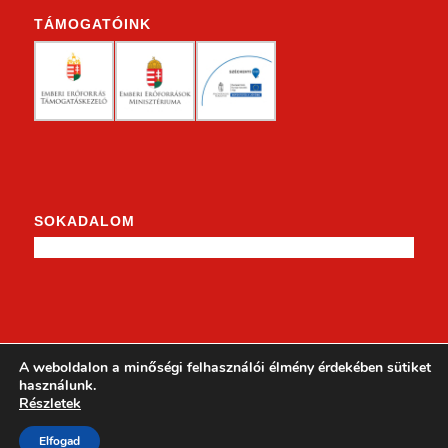
TÁMOGATÓINK
SOKADALOM
KENDERKE A FACEBOOKON
A weboldalon a minőségi felhasználói élmény érdekében sütiket
használunk.
Részletek
Elfogad