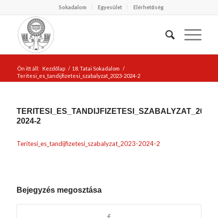
Sokadalom
Egyesület
Elérhetőség
Ön itt áll:
Kezdőlap
/
18. Tatai Sokadalom
/
Teritesi_es_tandijfizetesi_szabalyzat_2023-2024-2
TERITESI_ES_TANDIJFIZETESI_SZABALYZAT_2023-
2024-2
Teritesi_es_tandijfizetesi_szabalyzat_2023-2024-2
Bejegyzés megosztása