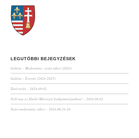
LEGUTÓBBI BEJEGYZÉSEK
Galéria – Moderntánc: nyári tábor (2024)
Galéria – Évnyitó (2024-2025)
Tanévnyitó – 2024.09.02.
Nyílt nap az Általér Művészeti Szakgimnáziumban! – 2024.08.02.
Nyári moderntánc tábor – 2024.06.24-28.