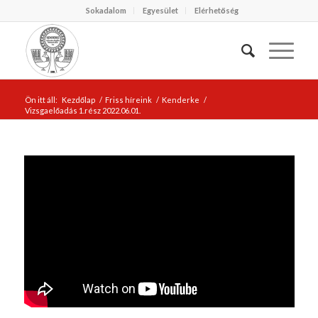
Sokadalom
Egyesület
Elérhetőség
Ön itt áll:
Kezdőlap
/
Friss híreink
/
Kenderke
/
Vizsgaelőadás 1.rész 2022.06.01.