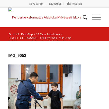
Sokadalom
Egyesület
Elérhetőség
Ön itt áll:
Kezdőlap
/
18. Tatai Sokadalom
/
FERGETEGES FARSANG – XXI. Gyermek- és Ifjúsági
Szólótáncverseny, Református Iskolák Országos
Szólótáncversenye Gyermek Néptáncosok XVI. Országos
Szólótánc Fesztiváljának Közép-Dunántúli elődöntője #4
/
IMG_9053
IMG_9053