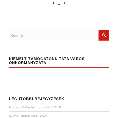
KIEMELT TÁMOGATÓNK TATA VÁROS
ÖNKORMÁNYZATA
LEGUTÓBBI BEJEGYZÉSEK
Galéria – Moderntánc: nyári tábor (2024)
Galéria – Évnyitó (2024-2025)