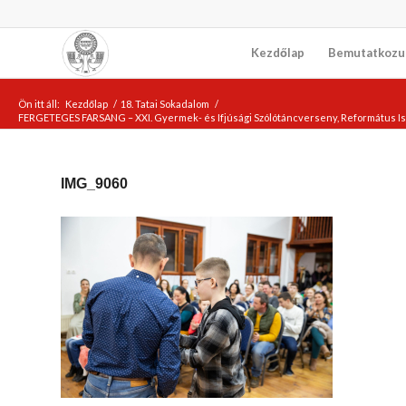
Kezdőlap
Bemutatkozu
Ön itt áll:
Kezdőlap
/
18. Tatai Sokadalom
/
FERGETEGES FARSANG – XXI. Gyermek- és Ifjúsági Szólótáncverseny, Református Is
IMG_9060