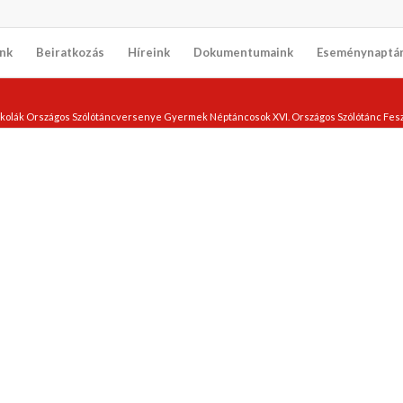
nk
Beiratkozás
Híreink
Dokumentumaink
Eseménynaptá
kolák Országos Szólótáncversenye Gyermek Néptáncosok XVI. Országos Szólótánc Feszt