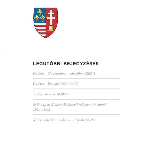
LEGUTÓBBI BEJEGYZÉSEK
Galéria – Moderntánc: nyári tábor (2024)
Galéria – Évnyitó (2024-2025)
Tanévnyitó – 2024.09.02.
Nyílt nap az Általér Művészeti Szakgimnáziumban! –
2024.08.02.
Nyári moderntánc tábor – 2024.06.24-28.