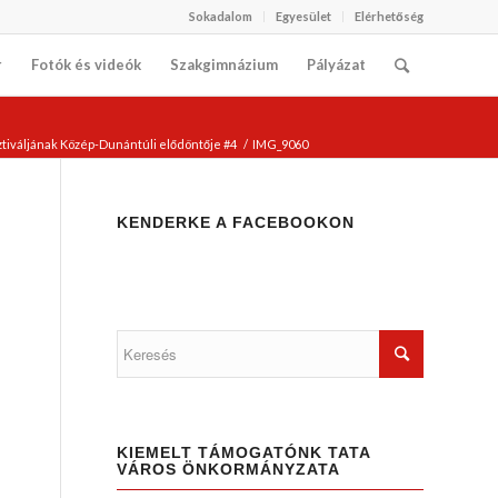
Sokadalom
Egyesület
Elérhetőség
r
Fotók és videók
Szakgimnázium
Pályázat
iváljának Közép-Dunántúli elődöntője #4
/
IMG_9060
KENDERKE A FACEBOOKON
KIEMELT TÁMOGATÓNK TATA
VÁROS ÖNKORMÁNYZATA