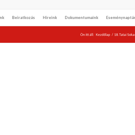
nk
Beiratkozás
Híreink
Dokumentumaink
Eseménynaptá
Ön itt áll:
Kezdőlap
/
18. Tatai Sok