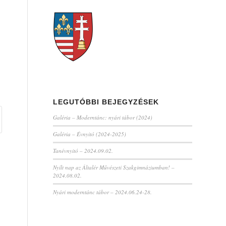
LEGUTÓBBI BEJEGYZÉSEK
Galéria – Moderntánc: nyári tábor (2024)
Galéria – Évnyitó (2024-2025)
Tanévnyitó – 2024.09.02.
Nyílt nap az Általér Művészeti Szakgimnáziumban! –
2024.08.02.
Nyári moderntánc tábor – 2024.06.24-28.