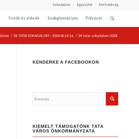
Sokadalom
Egyesület
Elérhetőség
r
Fotók és videók
Szakgimnázium
Pályázat
adalom
/
24. TATAI SOKADALOM – 2024.06.14-16.
/
24-tatai-sokadalom-2024
KENDERKE A FACEBOOKON
KIEMELT TÁMOGATÓNK TATA
VÁROS ÖNKORMÁNYZATA