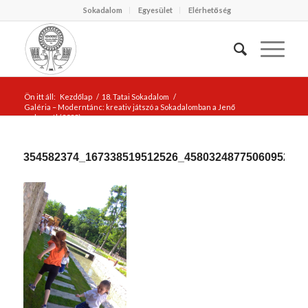
Sokadalom
Egyesület
Elérhetőség
Ön itt áll:
Kezdőlap
/
18. Tatai Sokadalom
/
Galéria – Moderntánc: kreativ játszó a Sokadalomban a Jenő
malomnál (2023)
/
354582374_167338519512526_4580324877506095298_n
354582374_167338519512526_4580324877506095298