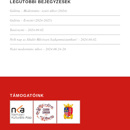
LEGUTÓBBI BEJEGYZÉSEK
Galéria – Moderntánc: nyári tábor (2024)
Galéria – Évnyitó (2024-2025)
Tanévnyitó – 2024.09.02.
Nyílt nap az Általér Művészeti Szakgimnáziumban! – 2024.08.02.
Nyári moderntánc tábor – 2024.06.24-28.
TÁMOGATÓINK