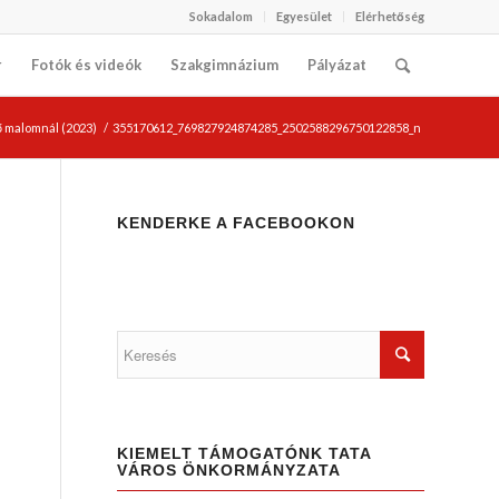
Sokadalom
Egyesület
Elérhetőség
r
Fotók és videók
Szakgimnázium
Pályázat
ő malomnál (2023)
/
355170612_769827924874285_2502588296750122858_n
KENDERKE A FACEBOOKON
KIEMELT TÁMOGATÓNK TATA
VÁROS ÖNKORMÁNYZATA