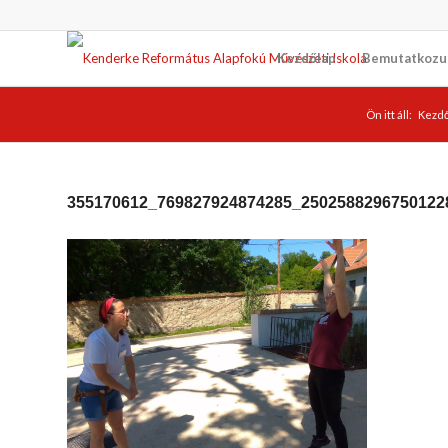
Kezdőlap
Bemutatkozu
Ön itt áll:
Kezdő
355170612_769827924874285_2502588296750122