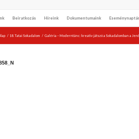
nk
Beiratkozás
Híreink
Dokumentumaink
Eseménynaptá
lap
/
18. Tatai Sokadalom
/
Galéria – Moderntánc: kreativ játszó a Sokadalomban a Jen
858_N