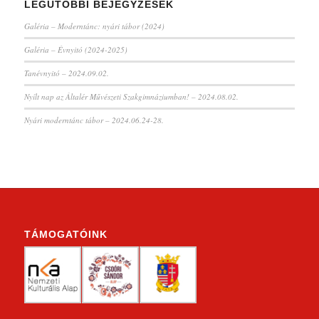
LEGUTÓBBI BEJEGYZÉSEK
Galéria – Moderntánc: nyári tábor (2024)
Galéria – Évnyitó (2024-2025)
Tanévnyitó – 2024.09.02.
Nyílt nap az Általér Művészeti Szakgimnáziumban! – 2024.08.02.
Nyári moderntánc tábor – 2024.06.24-28.
TÁMOGATÓINK