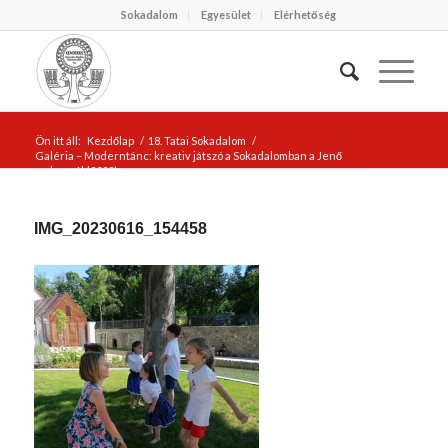
Sokadalom
Egyesület
Elérhetőség
Ön itt áll:
Kezdőlap
/
18. Tatai Sokadalom
/
Galéria – Moderntánc: kreativ játszó a Sokadalomban a Jenő
malomnál (2023)
/
IMG_20230616_154458
IMG_20230616_154458