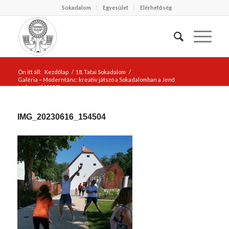
Sokadalom
Egyesület
Elérhetőség
Ön itt áll:
Kezdőlap
/
18. Tatai Sokadalom
/
Galéria – Moderntánc: kreativ játszó a Sokadalomban a Jenő
malomnál (2023)
/
IMG_20230616_154504
IMG_20230616_154504